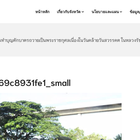
หน้าหลัก
เกี่ยวกับจังหวัด
นโยบายและแผน
ข้อมู
มทำบุญตักบาตรถวายเป็นพระราชกุศลเนื่องในวันคล้ายวันสวรรคต ในหลวงรัช
9c8931fe1_small