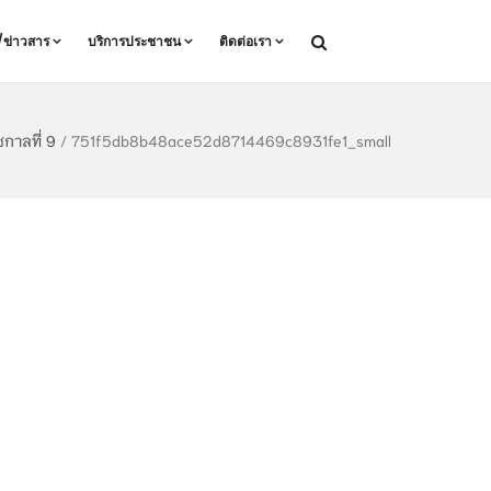
ล/ข่าวสาร
บริการประชาชน
ติดต่อเรา
กาลที่ 9
/
751f5db8b48ace52d8714469c8931fe1_small