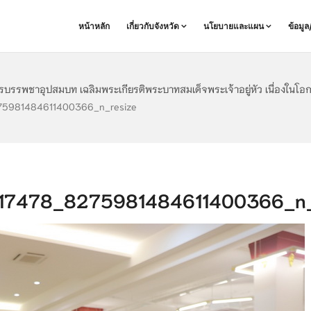
หน้าหลัก
เกี่ยวกับจังหวัด
นโยบายและแผน
ข้อมู
ารบรรพชาอุปสมบท เฉลิมพระเกียรติพระบาทสมเด็จพระเจ้าอยู่หัว เนื่องใ
981484611400366_n_resize
7478_8275981484611400366_n_