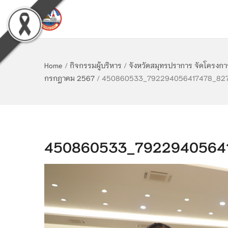
Home
/
กิจกรรมผู้บริหาร
/
จังหวัดสมุทรปราการ จัดโครงก
กรกฎาคม 2567
/
450860533_792294056417478_8275
450860533_79229405641