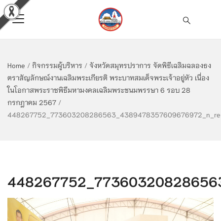
Home
/
กิจกรรมผู้บริหาร
/
จังหวัดสมุทรปราการ จัดพิธีเฉลิมฉลองธง
ตราสัญลักษณ์งานเฉลิมพระเกียรติ พระบาทสมเด็จพระเจ้าอยู่หัว เนื่อง
ในโอกาสพระราชพิธีมหามงคลเฉลิมพระชนมพรรษา 6 รอบ 28
กรกฎาคม 2567
/
448267752_773603208286563_4389478357609676972_n_res
448267752_773603208286563