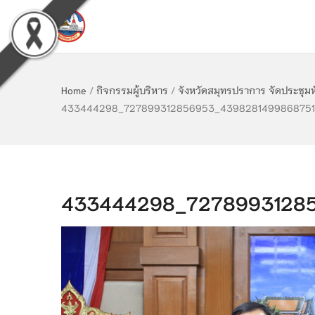
Home
/
กิจกรรมผู้บริหาร
/
จังหวัดสมุทรปราการ จัดประชุมหั
433444298_727899312856953_43982814998687517
433444298_72789931285