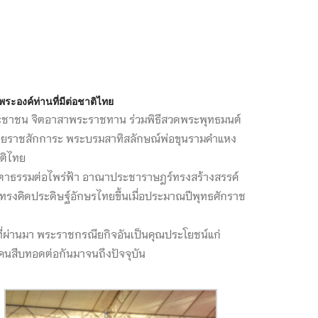
ะองค์ท่านที่มีต่อชาติไทย
ะชาชน จิตอาสาพระราชทาน ร่วมพิธีสวดพระพุทธมนต์
วายราชสักการะ พระบรมสาทิสลักษณ์พ่อขุนรามคำแหง
ติไทย
าธรรมต่อไพร่ฟ้า อาณาประชาราษฎร์ทรงสร้างสรรค์
ทรงคิดประดิษฐ์อักษรไทยขึ้นเมื่อประมาณปีพุทธศักราช
ผ่านมา พระราชกรณียกิจอันเป็นคุณประโยชน์แก่
นสืบทอดต่อกันมาจนถึงปัจจุบัน