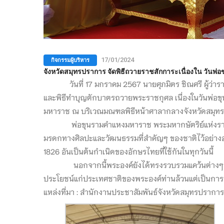
กิจกรรมผู้บริหาร
17/01/2024
จังหวัดสมุทรปราการ จัดพิธีถวายราชสักการะเนื่องใน วัน
วันที่ 17 มกราคม 2567 นายศุภมิตร ชิณศรี ผู้ว่าร
และพิธีทำบุญตักบาตรถวายพระราชกุศล เนื่องในวันพ่อ
มหาราช ณ บริเวณมณฑลพิธีหน้าศาลากลางจังหวัดสมุทรปร
พ่อขุนรามคำแหงมหาราช พระมหากษัตริย์แห่งราชวงศ์
มรดกทางศิลปะและวัฒนธรรมที่สำคัญๆ ของชาติไว้อย่างอเ
1826 อันเป็นต้นกำเนิดของอักษรไทยที่ใช้กันในทุกวันนี้
นอกจากนี้พระองค์ยังได้ทรงรวบรวมแคว้นต่างๆ เข้าด้
ประโยชน์แก่ประเทศชาติของพระองค์ท่านล้วนแต่เป็นกา
แหล่งที่มา : สำนักงานประชาสัมพันธ์จังหวัดสมุทรปราการ