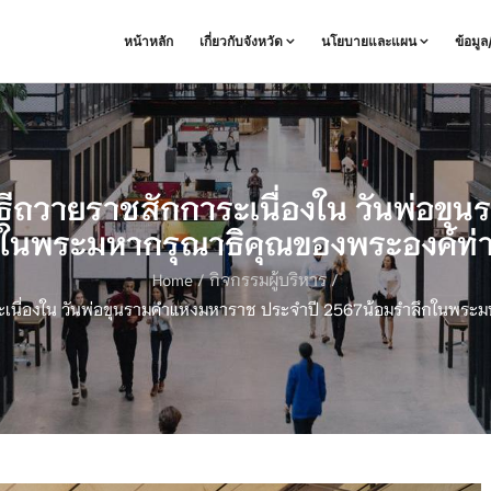
หน้าหลัก
เกี่ยวกับจังหวัด
นโยบายและแผน
ข้อมู
ิธีถวายราชสักการะเนื่องใน วันพ่อข
ในพระมหากรุณาธิคุณของพระองค์ท่านท
Home
/
กิจกรรมผู้บริหาร
/
ะเนื่องใน วันพ่อขุนรามคำแหงมหาราช ประจำปี 2567น้อมรำลึกในพระมห