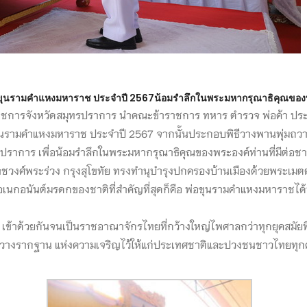
พ่อขุนรามคำแหงมหาราช ประจำปี 2567น้อมรำลึกในพระมหากรุณาธิคุณของพร
าชการจังหวัดสมุทรปราการ นำคณะข้าราชการ ทหาร ตำรวจ พ่อค้า ปร
ขุนรามคำแหงมหาราช ประจำปี 2567 จากนั้นประกอบพิธีวางพานพุ่มถ
าการ เพื่อน้อมรำลึกในพระมหากรุณาธิคุณของพระองค์ท่านที่มีต่อชา
พระร่วง กรุงสุโขทัย ทรงทำนุบำรุงปกครองบ้านเมืองด้วยพระเมตต
นกอนันต์มรดกของชาติที่สำคัญที่สุดก็คือ พ่อขุนรามคำแหงมหาราชได้
วยกันจนเป็นราชอาณาจักรไทยที่กว้างใหญ่ไพศาลกว่าทุกยุคสมัยที่
รวางรากฐาน แห่งความเจริญไว้ให้แก่ประเทศชาติและปวงชนชาวไทยทุกค