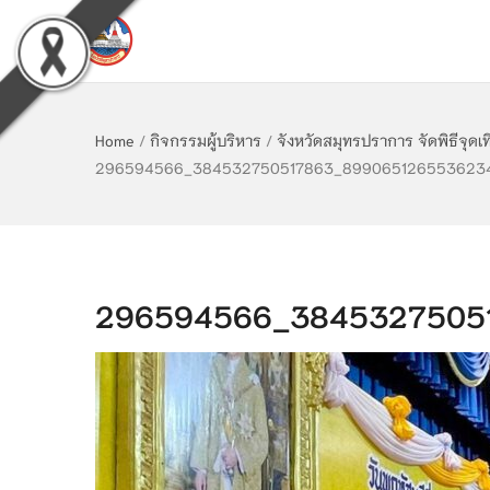
Home
/
กิจกรรมผู้บริหาร
/
จังหวัดสมุทรปราการ จัดพิธีจุ
296594566_384532750517863_899065126553623
296594566_3845327505