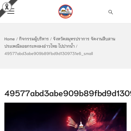
Home
/
กิจกรรมผู้บริหาร
/
จังหวัดสมุทรปราการ จัดงานสืบสาน
ประเพณีลอยกระทงลงอ่าวไทย ไปปากน้ำ
/
49577abd3abe909b89fbd9d1309731e6_small
49577abd3abe909b89fbd9d1309