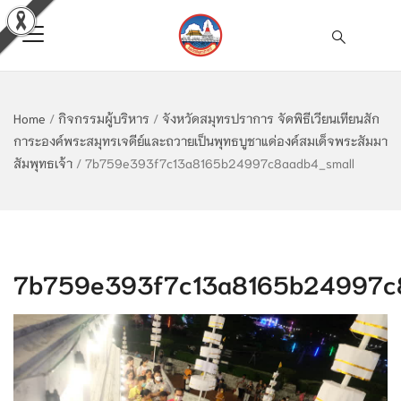
Home
/
กิจกรรมผู้บริหาร
/
จังหวัดสมุทรปราการ จัดพิธีเวียนเทียนสัก
การะองค์พระสมุทรเจดีย์และถวายเป็นพุทธบูชาแด่องค์สมเด็จพระสัมมา
สัมพุทธเจ้า
/
7b759e393f7c13a8165b24997c8aadb4_small
7b759e393f7c13a8165b24997c8