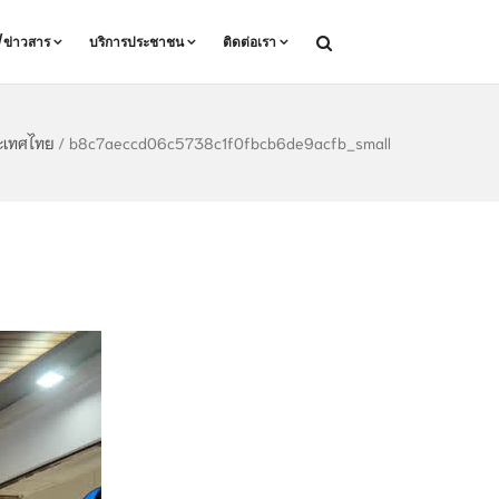
ล/ข่าวสาร
บริการประชาชน
ติดต่อเรา
ระเทศไทย
/
b8c7aeccd06c5738c1f0fbcb6de9acfb_small