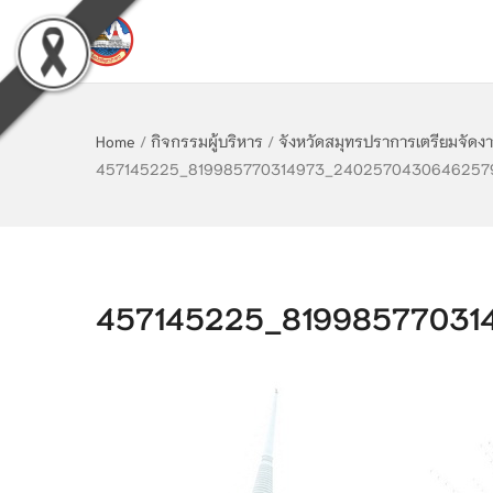
Home
/
กิจกรรมผู้บริหาร
/
จังหวัดสมุทรปราการเตรียมจัดง
457145225_819985770314973_240257043064625799
457145225_81998577031