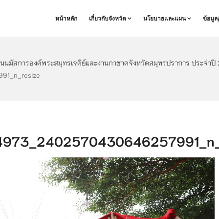
หน้าหลัก
เกี่ยวกับจังหวัด
นโยบายและแผน
ข้อมู
านนมัสการองค์พระสมุทรเจดีย์และงานกาชาดจังหวัดสมุทรปราการ ประจำปี 2
1_n_resize
4973_2402570430646257991_n_