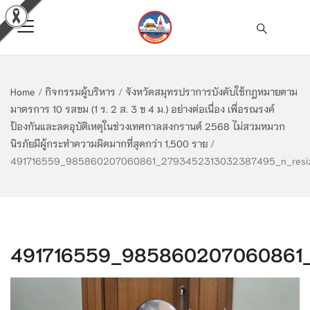
Home
/
กิจกรรมผู้บริหาร
/
จังหวัดสมุทรปราการบังคับใช้กฎหมายตาม
มาตรการ 10 รสขม (1 ร. 2 ส. 3 ข 4 ม.) อย่างต่อเนื่อง เพื่อรณรงค์
ป้องกันและลดอุบัติเหตุในช่วงเทศกาลสงกรานต์ 2568 ไม่สวมหมวก
นิรภัยมีผู้กระทำความผิดมากที่สุดกว่า 1,500 ราย
/
491716559_985860207060861_2793452313032387495_n_resi
491716559_985860207060861_