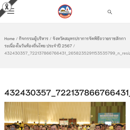
Home
/
กิจกรรมผู้บริหาร
/
จังหวัดสมุทรปราการจัดพิธีถวายราชสักกา
ระเนื่องในวันท้องถิ่นไทย ประจำปี 2567
/
432430357_722137866766431_2658235291153535799_n_resi
432430357_722137866766431_