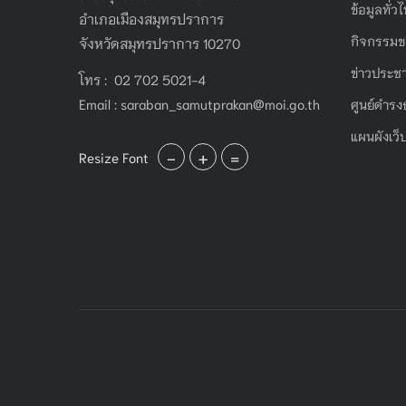
ข้อมูลทั่ว
อำเภอเมืองสมุทรปราการ
กิจกรรมข
จังหวัดสมุทรปราการ 10270
ข่าวประชา
โทร : 02 702 5021-4
Email :
saraban_samutprakan@moi.go.th
ศูนย์ดำรง
แผนผังเว็
-
+
=
Resize Font