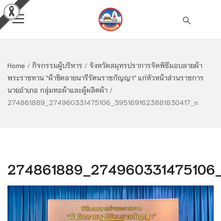
Home
/
กิจกรรมผู้บริหาร
/
จังหวัดสมุทรปราการจัดพิธีมอบลายผ้า
พระราชทาน “ผ้าขิดลายนารีรัตนราชกัญญา” แก่หัวหน้าส่วนราชการ
นายอำเภอ กลุ่มทอผ้าและผู้ผลิตผ้า
/
274861889_274960331475106_3951691623881830417_n
274861889_274960331475106_