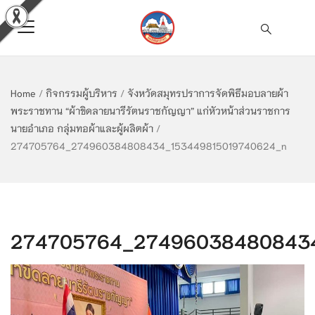
Home
/
กิจกรรมผู้บริหาร
/
จังหวัดสมุทรปราการจัดพิธีมอบลายผ้า
พระราชทาน “ผ้าขิดลายนารีรัตนราชกัญญา” แก่หัวหน้าส่วนราชการ
นายอำเภอ กลุ่มทอผ้าและผู้ผลิตผ้า
/
274705764_274960384808434_153449815019740624_n
274705764_274960384808434