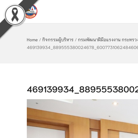
Home
/
กิจกรรมผู้บริหาร
/
กรมพัฒนาฝีมือแรงงาน กระทรวงแ
469139934_889555380024678_600773106248460
469139934_8895553800